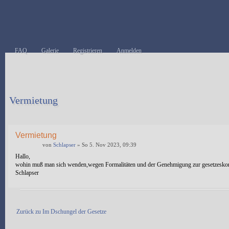
FAQ
Galerie
Registrieren
Anmelden
Vermietung
Antwort erstellen
Vermietung
von
Schlapser
» So 5. Nov 2023, 09:39
Hallo,
wohin muß man sich wenden,wegen Formalitäten und der Genehmigung zur gesetzesko
Schlapser
Antwort erstellen
Zurück zu Im Dschungel der Gesetze