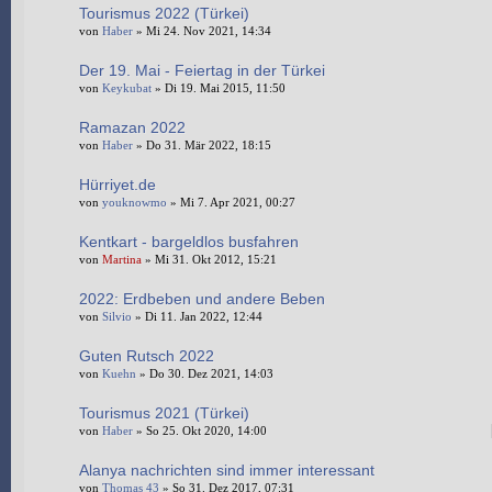
Tourismus 2022 (Türkei)
von
Haber
» Mi 24. Nov 2021, 14:34
Der 19. Mai - Feiertag in der Türkei
von
Keykubat
» Di 19. Mai 2015, 11:50
Ramazan 2022
von
Haber
» Do 31. Mär 2022, 18:15
Hürriyet.de
von
youknowmo
» Mi 7. Apr 2021, 00:27
Kentkart - bargeldlos busfahren
von
Martina
» Mi 31. Okt 2012, 15:21
2022: Erdbeben und andere Beben
von
Silvio
» Di 11. Jan 2022, 12:44
Guten Rutsch 2022
von
Kuehn
» Do 30. Dez 2021, 14:03
Tourismus 2021 (Türkei)
von
Haber
» So 25. Okt 2020, 14:00
Alanya nachrichten sind immer interessant
von
Thomas 43
» So 31. Dez 2017, 07:31