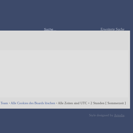
Erweiterte Suche
 Team
•
Alle Cookies des Boards löschen
•
Alle Zeiten sind UTC + 2 Stunden [ Sommerzeit ]
Style designed by
Artodia
.