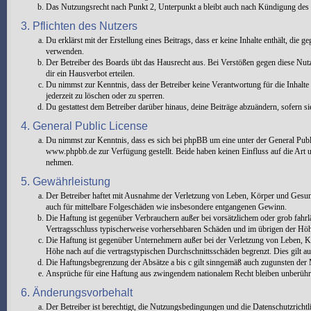
Das Nutzungsrecht nach Punkt 2, Unterpunkt a bleibt auch nach Kündigung des
3. Pflichten des Nutzers
Du erklärst mit der Erstellung eines Beitrags, dass er keine Inhalte enthält, die
verwenden.
Der Betreiber des Boards übt das Hausrecht aus. Bei Verstößen gegen diese Nu
dir ein Hausverbot erteilen.
Du nimmst zur Kenntnis, dass der Betreiber keine Verantwortung für die Inhalte 
jederzeit zu löschen oder zu sperren.
Du gestattest dem Betreiber darüber hinaus, deine Beiträge abzuändern, sofern s
4. General Public License
Du nimmst zur Kenntnis, dass es sich bei phpBB um eine unter der General Pu
www.phpbb.de zur Verfügung gestellt. Beide haben keinen Einfluss auf die Art 
nehmen.
5. Gewährleistung
Der Betreiber haftet mit Ausnahme der Verletzung von Leben, Körper und Gesundhe
auch für mittelbare Folgeschäden wie insbesondere entgangenen Gewinn.
Die Haftung ist gegenüber Verbrauchern außer bei vorsätzlichem oder grob fahrl
Vertragsschluss typischerweise vorhersehbaren Schäden und im übrigen der Höhe
Die Haftung ist gegenüber Unternehmern außer bei der Verletzung von Leben, Kö
Höhe nach auf die vertragstypischen Durchschnittsschäden begrenzt. Dies gilt 
Die Haftungsbegrenzung der Absätze a bis c gilt sinngemäß auch zugunsten der M
Ansprüche für eine Haftung aus zwingendem nationalem Recht bleiben unberühr
6. Änderungsvorbehalt
Der Betreiber ist berechtigt, die Nutzungsbedingungen und die Datenschutzricht