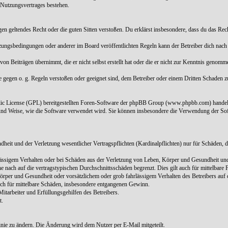
 Nutzungsvertrages bestehen.
 gegen geltendes Recht oder die guten Sitten verstoßen. Du erklärst insbesondere, dass du das Re
tzungsbedingungen oder anderer im Board veröffentlichten Regeln kann der Betreiber dich nac
von Beiträgen übernimmt, die er nicht selbst erstellt hat oder die er nicht zur Kenntnis genom
ie gegen o. g. Regeln verstoßen oder geeignet sind, dem Betreiber oder einem Dritten Schaden 
blic License (GPL) bereitgestellten Foren-Software der phpBB Group (www.phpbb.com) handel
und Weise, wie die Software verwendet wird. Sie können insbesondere die Verwendung der Sof
it und der Verletzung wesentlicher Vertragspflichten (Kardinalpflichten) nur für Schäden, die
ässigem Verhalten oder bei Schäden aus der Verletzung von Leben, Körper und Gesundheit und d
 nach auf die vertragstypischen Durchschnittsschäden begrenzt. Dies gilt auch für mittelbar
rper und Gesundheit oder vorsätzlichem oder grob fahrlässigem Verhalten des Betreibers auf 
auch für mittelbare Schäden, insbesondere entgangenen Gewinn.
itarbeiter und Erfüllungsgehilfen des Betreibers.
t.
linie zu ändern. Die Änderung wird dem Nutzer per E-Mail mitgeteilt.