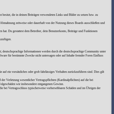
cht besitzt, die in deinen Beiträgen verwendeten Links und Bilder zu setzen bzw. zu
h Abmahnung zeitweise oder dauerhaft von der Nutzung dieses Boards ausschließen und
men hat. Du gestattest dem Betreiber, dein Benutzerkonto, Beiträge und Funktionen
zuzufügen.
t; deutschsprachige Informationen werden durch die deutschsprachige Community unter
tware für bestimmte Zwecke nicht untersagen oder auf Inhalte fremder Foren Einfluss
 auf ein vorsätzliches oder grob fahrlässiges Verhalten zurückzuführen sind. Dies gilt
er Verletzung wesentlicher Vertragspflichten (Kardinalpflichten) auf die bei
e Folgeschäden wie insbesondere entgangenen Gewinn.
die bei Vertragsschluss typischerweise vorhersehbaren Schäden und im Übrigen der