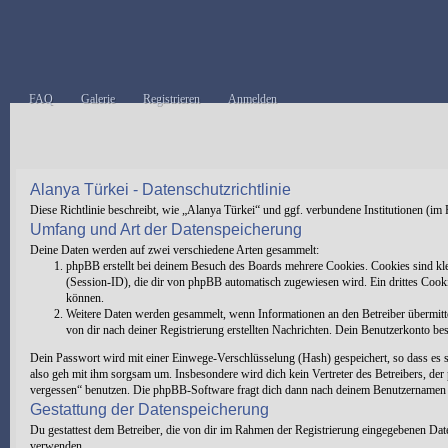
FAQ
Galerie
Registrieren
Anmelden
Alanya Türkei - Datenschutzrichtlinie
Diese Richtlinie beschreibt, wie „Alanya Türkei“ und ggf. verbundene Institutionen 
Umfang und Art der Datenspeicherung
Deine Daten werden auf zwei verschiedene Arten gesammelt:
phpBB erstellt bei deinem Besuch des Boards mehrere Cookies. Cookies sind kl
(Session-ID), die dir von phpBB automatisch zugewiesen wird. Ein drittes Cooki
können.
Weitere Daten werden gesammelt, wenn Informationen an den Betreiber übermittel
von dir nach deiner Registrierung erstellten Nachrichten. Dein Benutzerkonto 
Dein Passwort wird mit einer Einwege-Verschlüsselung (Hash) gespeichert, so dass es s
also geh mit ihm sorgsam um. Insbesondere wird dich kein Vertreter des Betreibers, de
vergessen“ benutzen. Die phpBB-Software fragt dich dann nach deinem Benutzernamen un
Gestattung der Datenspeicherung
Du gestattest dem Betreiber, die von dir im Rahmen der Registrierung eingegebenen Da
verwenden.