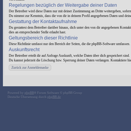
Regelungen bezüglich der Weitergabe deiner Daten
Der Betreiber wird diese Daten nur mit deiner Zustimmung an Dritte weitergeben, sofern 
Du nimmst zur Kenntnis, dass die von dir in deinem Profil angegebenen Daten und deine
Gestattung der Kontaktaufnahme
Du gestattest dem Betreiber darüber hinaus, dich unter den von dir angegebenen Kontaktd
dies an entsprechender Stelle erlaubt hast.
Geltungsbereich dieser Richtlinie
Diese Richtlinie umfasst nur den Bereich der Seiten, die die phpBB-Software umfassen. 
Auskunftsrecht
Der Betreiber erteilt dir auf Anfrage Auskunft, welche Daten über dich gespeichert sind.
Du kannst jederzeit die Löschung bzw. Sperrung deiner Daten verlangen. Kontaktiere hier
Zurück zur Anmeldemaske
Powered by
phpBB
® Forum Software © phpBB Group
Deutsche Übersetzung durch
phpBB.de