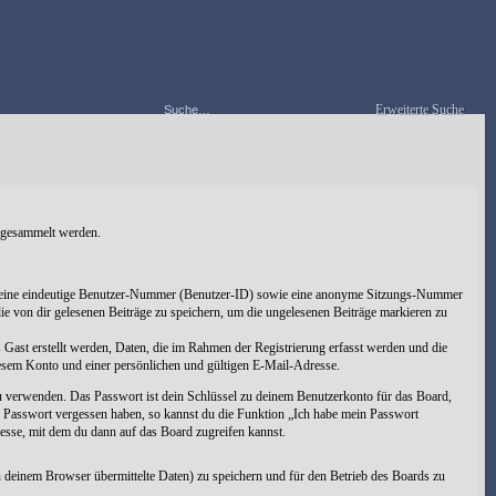
Erweiterte Suche
s gesammelt werden.
lten eine eindeutige Benutzer-Nummer (Benutzer-ID) sowie eine anonyme Sitzungs-Nummer
ie von dir gelesenen Beiträge zu speichern, um die ungelesenen Beiträge markieren zu
 Gast erstellt werden, Daten, die im Rahmen der Registrierung erfasst werden und die
iesem Konto und einer persönlichen und gültigen E-Mail-Adresse.
zu verwenden. Das Passwort ist dein Schlüssel zu deinem Benutzerkonto für das Board,
in Passwort vergessen haben, so kannst du die Funktion „Ich habe mein Passwort
sse, mit dem du dann auf das Board zugreifen kannst.
 deinem Browser übermittelte Daten) zu speichern und für den Betrieb des Boards zu