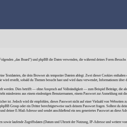
(im Folgenden „das Board“) und phpBB die Daten verwenden, die während deines Foren-Besuch
eine Textdateien, die dein Browser als temporäre Dateien ablegt. Zwei dieser Cookies entha
e wird erstellt, sobald du Themen besucht hast und wird dazu verwendet, Informationen über d
t werden. Dies betrifft — ohne Anspruch auf Vollständigkeit — zum Beispiel Beiträge, die als
besteht mindestens aus einem eindeutigen Benutzernamen, einem Passwort zur Anmeldung mit d
icher ist. Jedoch wird dir empfohlen, dieses Passwort nicht auf einer Vielzahl von Webseiten 
r phpBB Group oder ein Dritter berechtigterweise nach deinem Passwort fragen. Solltest du de
d deiner E-Mail-Adresse und sendet anschließend ein neu generiertes Passwort an diese Adre
ten sowie laufende Zugriffsdaten (Datum und Uhrzeit der Nutzung, IP-Adresse und weitere von