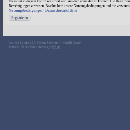
Du musst in diesem Forum registriert sein, um dich anmelden zu können. Die Registrieru
Berechtigungen zuweisen. Beachte bitte unsere Nutzungsbedingungen und die verwandten 
Nutzungsbedingungen
|
Datenschutzrichtlinie
Registrieren
Powered by
phpBB
® Forum Software © phpBB Group
Deutsche Übersetzung durch
phpBB.de