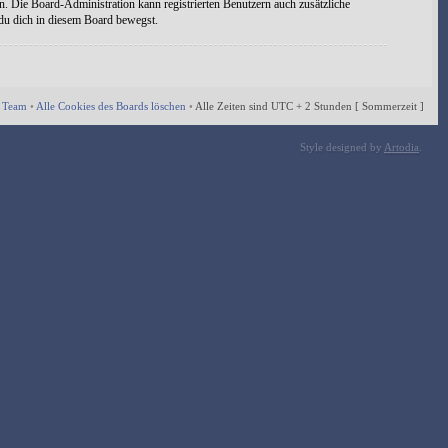
n. Die Board-Administration kann registrierten Benutzern auch zusätzliche
 du dich in diesem Board bewegst.
 Team
•
Alle Cookies des Boards löschen
•
Alle Zeiten sind UTC + 2 Stunden [ Sommerzeit ]
Style designed by
Artodia
.