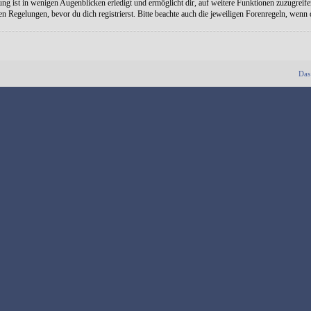
ng ist in wenigen Augenblicken erledigt und ermöglicht dir, auf weitere Funktionen zuzugreife
Regelungen, bevor du dich registrierst. Bitte beachte auch die jeweiligen Forenregeln, wenn
Das