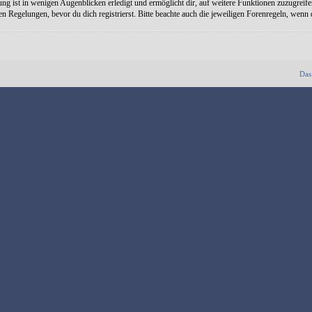
ng ist in wenigen Augenblicken erledigt und ermöglicht dir, auf weitere Funktionen zuzugreife
Regelungen, bevor du dich registrierst. Bitte beachte auch die jeweiligen Forenregeln, wenn
Das