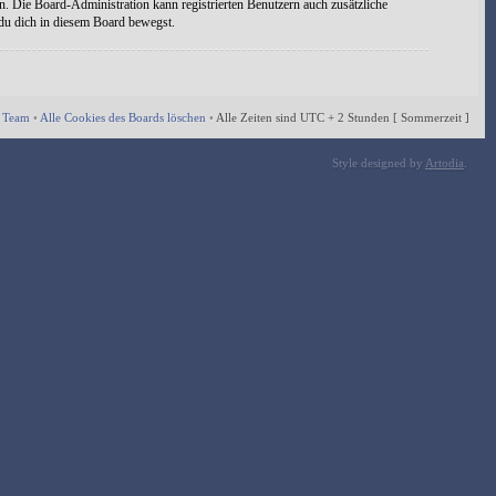
n. Die Board-Administration kann registrierten Benutzern auch zusätzliche
 du dich in diesem Board bewegst.
 Team
•
Alle Cookies des Boards löschen
•
Alle Zeiten sind UTC + 2 Stunden [ Sommerzeit ]
Style designed by
Artodia
.