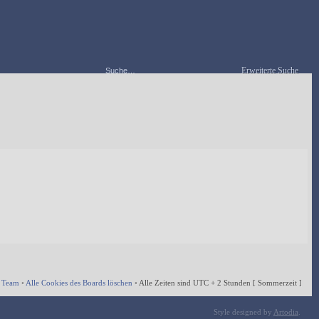
Erweiterte Suche
 Team
•
Alle Cookies des Boards löschen
•
Alle Zeiten sind UTC + 2 Stunden [ Sommerzeit ]
Style designed by
Artodia
.