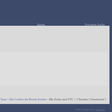
Erweiterte Suche
 Team
•
Alle Cookies des Boards löschen
•
Alle Zeiten sind UTC + 2 Stunden [ Sommerzeit ]
Style designed by
Artodia
.