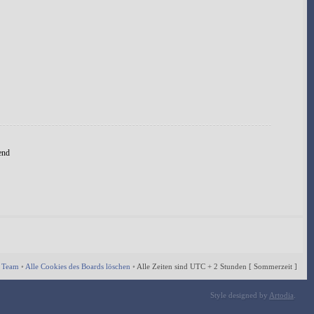
end
 Team
•
Alle Cookies des Boards löschen
•
Alle Zeiten sind UTC + 2 Stunden [ Sommerzeit ]
Style designed by
Artodia
.