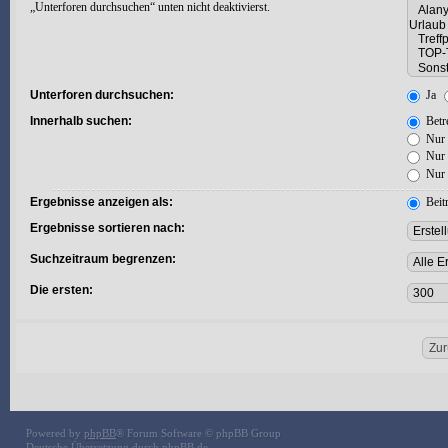
„Unterforen durchsuchen“ unten nicht deaktivierst.
Unterforen durchsuchen:
Ja
Innerhalb suchen:
Betre
Nur 
Nur 
Nur 
Ergebnisse anzeigen als:
Beit
Ergebnisse sortieren nach:
Suchzeitraum begrenzen:
Die ersten:
Powered by
phpBB
® Forum Software © phpBB Group
Deutsche Übersetzung durch
phpBB.de