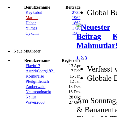
Benutzername
Beiträge
Global B
Keykubat
2735
Martina
1962
Haber
1868
Yilmaz
1720
Cykcilli
1505
K
Mahmutlar
Neue Mitglieder
1
,
2
,
3
Benutzername
Registriert
Flavio13
13 Apr
Verfasst 
AstriduJoerg1821
17 Feb
Globale 
Kornkreise
15 Jan
Pfeilgiftfrosch
12 Jan
Zauberwald
18 Dez
Neumondnacht
16 Dez
Nellur
28 Okt
Am Sonntag,
Waver2003
27 Okt
& Bananenfes