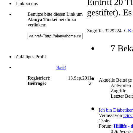
Eintritt 20 
Link zu uns
gestiftet). E
Benutze bitte diesen Link um
Alanya Türkei
bei dir zu
verlinken:
Zugriffe: 3229224 •
Ko
7 Bek
Zufälliges Profil
Hardrf
Registriert:
13.Sep.2011
Aktuelle Beiträge
Beiträge:
2
Antworten
Zugriffe
Letzter Bei
Ich bin Diabetike
Verfasst von
Dirk 
13:46
Forum:
Hiiiilfe 
0
Antworte