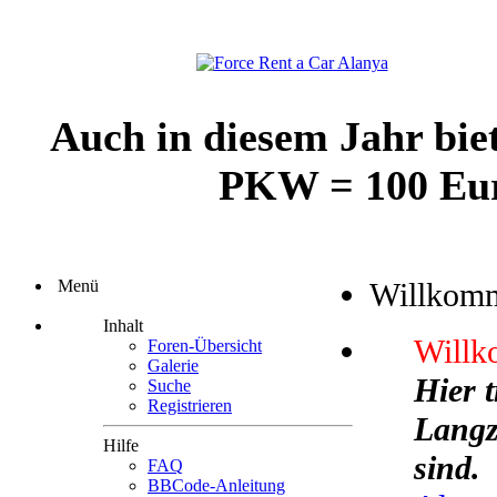
Auch in diesem Jahr bie
PKW = 100 Euro
Menü
Willkom
Inhalt
Willk
Foren-Übersicht
Galerie
Hier 
Suche
Registrieren
Langze
Hilfe
sind.
FAQ
BBCode-Anleitung