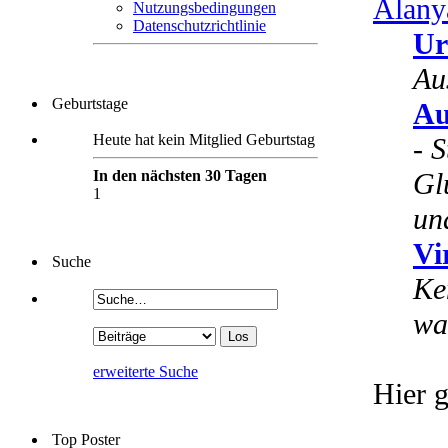
Alany
Nutzungsbedingungen
Datenschutzrichtlinie
Ur
Au
Geburtstage
Au
Heute hat kein Mitglied Geburtstag
-
S
In den nächsten 30 Tagen
Gl
1
un
Vi
Suche
Ke
wa
erweiterte Suche
Hier g
Top Poster