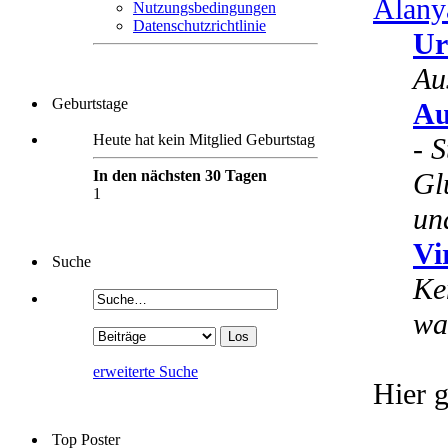
Alany
Nutzungsbedingungen
Datenschutzrichtlinie
Ur
Au
Geburtstage
Au
Heute hat kein Mitglied Geburtstag
-
S
In den nächsten 30 Tagen
Gl
1
un
Vi
Suche
Ke
wa
erweiterte Suche
Hier g
Top Poster