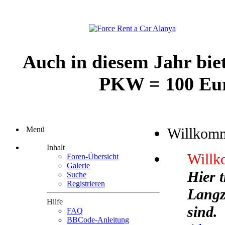
Auch in diesem Jahr bie
PKW = 100 Euro
Menü
Willkom
Inhalt
Willk
Foren-Übersicht
Galerie
Hier 
Suche
Registrieren
Langze
Hilfe
sind.
FAQ
BBCode-Anleitung