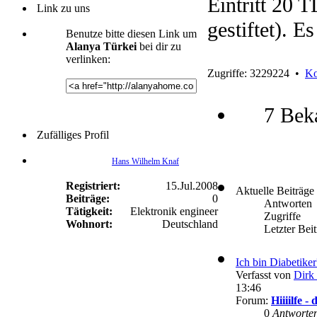
Eintritt 20 
Link zu uns
gestiftet). E
Benutze bitte diesen Link um
Alanya Türkei
bei dir zu
verlinken:
Zugriffe: 3229224 •
Ko
7 Bek
Zufälliges Profil
Hans Wilhelm Knaf
Registriert:
15.Jul.2008
Aktuelle Beiträge
Beiträge:
0
Antworten
Tätigkeit:
Elektronik engineer
Zugriffe
Wohnort:
Deutschland
Letzter Bei
Ich bin Diabetike
Verfasst von
Dirk 
13:46
Forum:
Hiiiilfe 
0
Antworte