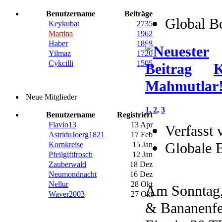
Benutzername
Beiträge
Global B
Keykubat
2735
Martina
1962
Haber
1868
Yilmaz
1720
Cykcilli
1505
K
Mahmutlar
Neue Mitglieder
1
,
2
,
3
Benutzername
Registriert
Flavio13
13 Apr
Verfasst 
AstriduJoerg1821
17 Feb
Globale 
Kornkreise
15 Jan
Pfeilgiftfrosch
12 Jan
Zauberwald
18 Dez
Neumondnacht
16 Dez
Nellur
28 Okt
Am Sonntag,
Waver2003
27 Okt
& Bananenfes