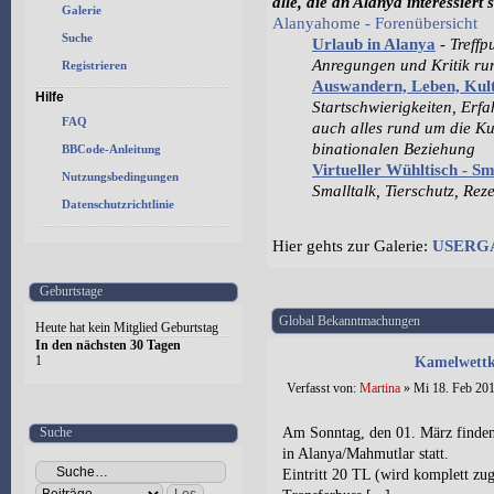
alle, die an Alanya interessiert 
Galerie
Alanyahome - Forenübersicht
Suche
Urlaub in Alanya
-
Treffp
Anregungen und Kritik r
Registrieren
Auswandern, Leben, Ku
Hilfe
Startschwierigkeiten, Erf
FAQ
auch alles rund um die Ku
binationalen Beziehung
BBCode-Anleitung
Virtueller Wühltisch - S
Nutzungsbedingungen
Smalltalk, Tierschutz, Rez
Datenschutzrichtlinie
Hier gehts zur Galerie:
USERG
Geburtstage
Global Bekanntmachungen
Heute hat kein Mitglied Geburtstag
In den nächsten 30 Tagen
1
Kamelwettk
Verfasst von:
Martina
» Mi 18. Feb 201
Suche
Am Sonntag, den 01. März finden
in Alanya/Mahmutlar statt.
Eintritt 20 TL (wird komplett zug