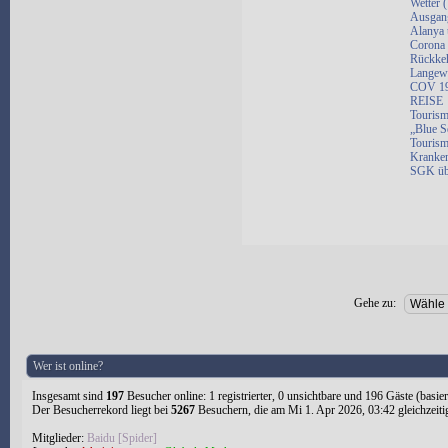
Wetter 
Ausgang
Alanya 
Corona 
Rückkeh
Langewe
COV 19 
REISE
Tourism
„Blue S
Tourism
Kranken
SGK üb
Gehe zu:
Wer ist online?
Insgesamt sind
197
Besucher online: 1 registrierter, 0 unsichtbare und 196 Gäste (basie
Der Besucherrekord liegt bei
5267
Besuchern, die am Mi 1. Apr 2026, 03:42 gleichzeiti
Mitglieder:
Baidu [Spider]