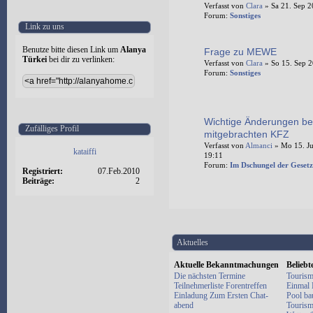
Verfasst von
Clara
» Sa 21. Sep 2
Forum:
Sonstiges
Link zu uns
Benutze bitte diesen Link um
Alanya
Frage zu MEWE
Türkei
bei dir zu verlinken:
Verfasst von
Clara
» So 15. Sep 2
Forum:
Sonstiges
Wichtige Änderungen be
Zufälliges Profil
mitgebrachten KFZ
Verfasst von
Almanci
» Mo 15. Ju
kataiffi
19:11
Forum:
Im Dschungel der Gesetz
Registriert:
07.Feb.2010
Beiträge:
2
Aktuelles
Aktuelle Bekanntmachungen
Belieb
Die nächsten Termine
Tourism
Teilnehmerliste Forentreffen
Einmal E
Einladung Zum Ersten Chat-
Pool ba
abend
Tourism