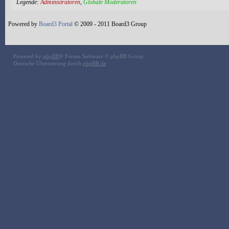
Legende:
Administratoren
,
Globale Moderatoren
Powered by
Board3 Portal
© 2009 - 2011 Board3 Group
Powered by
phpBB
® Forum Software © phpBB Group
Deutsche Übersetzung durch
phpBB.de