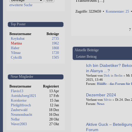
Transferbuss [...]
erweiterte Suche
Zugriffe: 3229459 •
Kommentare: 25
Top Poster
7
Benutzername
Beiträge
Keykubat
2735
Martina
1962
Haber
1868
Aktuelle Beiträge
Yilmaz
1720
Letzter Beitrag
Cykcilli
1505
Ich bin Diabetiker? Bek
in Alanya ...?
Verfasst von
Dirk in Berlin
» Mi 1
Neue Mitglieder
2025, 13:46
Forum:
Hiiiilfe - das Forum für
Benutzername
Registriert
Flavio13
13 Apr
Dezember 2024
AstriduJoerg1821
17 Feb
Verfasst von
Silvio
» Di 24. Dez 
Kornkreise
15 Jan
Forum:
News
Pfeilgiftfrosch
12 Jan
Zauberwald
18 Dez
Neumondnacht
16 Dez
Nellur
28 Okt
Waver2003
27 Okt
Aktive Guck – Beteiligun
Forum