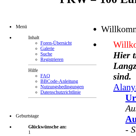
Menü
Willkom
Inhalt
Willk
Foren-Übersicht
Galerie
Hier 
Suche
Registrieren
Langze
Hilfe
sind.
FAQ
BBCode-Anleitung
Alany
Nutzungsbedingungen
Datenschutzrichtlinie
Ur
Au
Geburtstage
Au
Glückwünsche an:
-
S
1