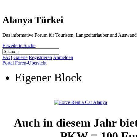
Alanya Türkei
Das informative Forum für Touristen, Langzeiturlauber und Auswand
Erweiterte Suche
FAQ
Galerie
Registrieren
Anmelden
Portal
Foren-Übersicht
Eigener Block
Auch in diesem Jahr bie
PKW = 100 Euro