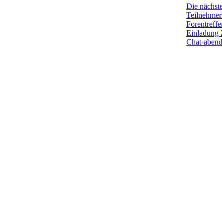
Die nächst
Teilnehmerl
Forentreffe
Einladung 
Chat-aben