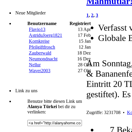
Mahmutlar
Neue Mitglieder
1
,
2
,
3
Benutzername
Registriert
Verfasst 
Flavio13
13 Apr
AstriduJoerg1821
17 Feb
Globale 
Kornkreise
15 Jan
Pfeilgiftfrosch
12 Jan
Zauberwald
18 Dez
Neumondnacht
16 Dez
Am Sonntag,
Nellur
28 Okt
Waver2003
27 Okt
& Bananenfes
Eintritt 20 
Link zu uns
gestiftet). E
Benutze bitte diesen Link um
Alanya Türkei
bei dir zu
verlinken:
Zugriffe: 3231708 •
Ko
7 Bek