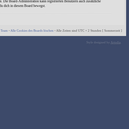
n. Die Board-Administration kann registrierten Benutzern auch zusätzliche
 du dich in diesem Board bewegst.
 Team
•
Alle Cookies des Boards löschen
•
Alle Zeiten sind UTC + 2 Stunden [ Sommerzeit ]
Style designed by
Artodia
.