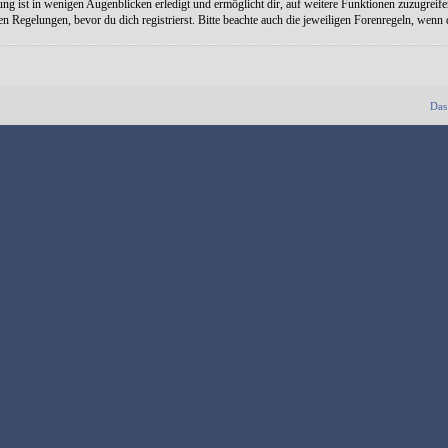
ng ist in wenigen Augenblicken erledigt und ermöglicht dir, auf weitere Funktionen zuzugreife
Regelungen, bevor du dich registrierst. Bitte beachte auch die jeweiligen Forenregeln, wenn
Das