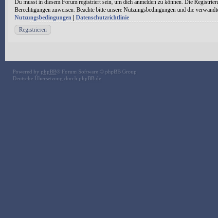
Du musst in diesem Forum registriert sein, um dich anmelden zu können. Die Registrieru
Berechtigungen zuweisen. Beachte bitte unsere Nutzungsbedingungen und die verwandten 
Nutzungsbedingungen
|
Datenschutzrichtlinie
Registrieren
Powered by
phpBB
® Forum Software © phpBB Group
Deutsche Übersetzung durch
phpBB.de