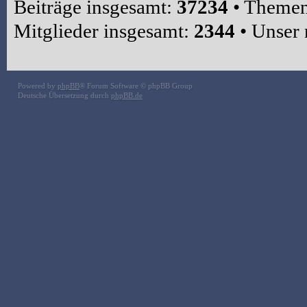
Beiträge insgesamt:
37234
• Themen
Mitglieder insgesamt:
2344
• Unser 
Powered by
phpBB
® Forum Software © phpBB Group
Deutsche Übersetzung durch
phpBB.de