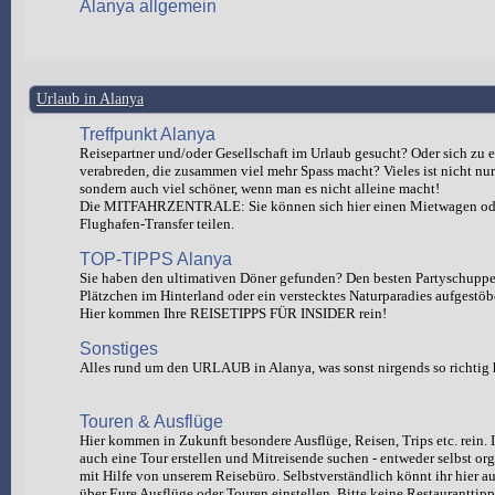
Alanya allgemein
Urlaub in Alanya
Treffpunkt Alanya
Reisepartner und/oder Gesellschaft im Urlaub gesucht? Oder sich zu e
verabreden, die zusammen viel mehr Spass macht? Vieles ist nicht nur 
sondern auch viel schöner, wenn man es nicht alleine macht!
Die MITFAHRZENTRALE: Sie können sich hier einen Mietwagen od
Flughafen-Transfer teilen.
TOP-TIPPS Alanya
Sie haben den ultimativen Döner gefunden? Den besten Partyschuppen
Plätzchen im Hinterland oder ein verstecktes Naturparadies aufgestöb
Hier kommen Ihre REISETIPPS FÜR INSIDER rein!
Sonstiges
Alles rund um den URLAUB in Alanya, was sonst nirgends so richtig 
Touren & Ausflüge
Hier kommen in Zukunft besondere Ausflüge, Reisen, Trips etc. rein. I
auch eine Tour erstellen und Mitreisende suchen - entweder selbst org
mit Hilfe von unserem Reisebüro. Selbstverständlich könnt ihr hie
über Eure Ausflüge oder Touren einstellen. Bitte keine Restauranttipp