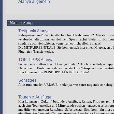
Alanya allgemein
Urlaub in Alanya
Treffpunkt Alanya
Reisepartner und/oder Gesellschaft im Urlaub gesucht? Oder sich zu e
verabreden, die zusammen viel mehr Spass macht? Vieles ist nicht nur 
sondern auch viel schöner, wenn man es nicht alleine macht!
Die MITFAHRZENTRALE: Sie können sich hier einen Mietwagen od
Flughafen-Transfer teilen.
TOP-TIPPS Alanya
Sie haben den ultimativen Döner gefunden? Den besten Partyschuppen
Plätzchen im Hinterland oder ein verstecktes Naturparadies aufgestöb
Hier kommen Ihre REISETIPPS FÜR INSIDER rein!
Sonstiges
Alles rund um den URLAUB in Alanya, was sonst nirgends so richtig 
Touren & Ausflüge
Hier kommen in Zukunft besondere Ausflüge, Reisen, Trips etc. rein. I
auch eine Tour erstellen und Mitreisende suchen - entweder selbst org
mit Hilfe von unserem Reisebüro. Selbstverständlich könnt ihr hie
über Eure Ausflüge oder Touren einstellen. Bitte keine Restauranttipp