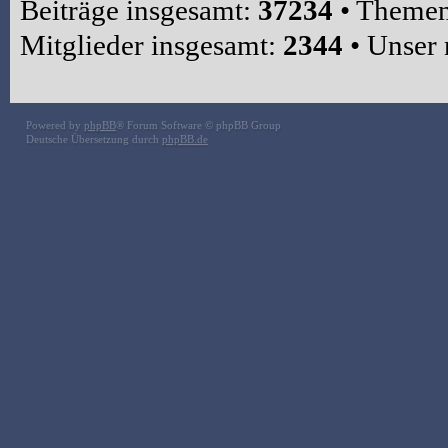
Beiträge insgesamt:
37234
• Themen
Mitglieder insgesamt:
2344
• Unser 
Powered by
phpBB
® Forum Software © phpBB Group
Deutsche Übersetzung durch
phpBB.de