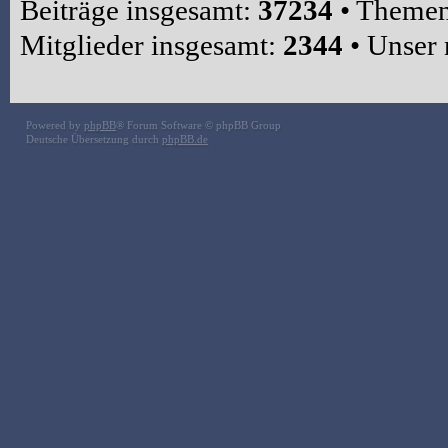
Beiträge insgesamt:
37234
• Themen
Mitglieder insgesamt:
2344
• Unser 
Powered by
phpBB
® Forum Software © phpBB Group
Deutsche Übersetzung durch
phpBB.de