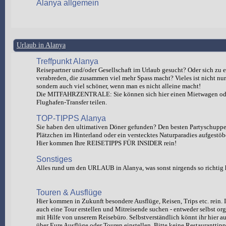
Alanya allgemein
Urlaub in Alanya
Treffpunkt Alanya
Reisepartner und/oder Gesellschaft im Urlaub gesucht? Oder sich zu e
verabreden, die zusammen viel mehr Spass macht? Vieles ist nicht nur 
sondern auch viel schöner, wenn man es nicht alleine macht!
Die MITFAHRZENTRALE: Sie können sich hier einen Mietwagen od
Flughafen-Transfer teilen.
TOP-TIPPS Alanya
Sie haben den ultimativen Döner gefunden? Den besten Partyschuppen
Plätzchen im Hinterland oder ein verstecktes Naturparadies aufgestöb
Hier kommen Ihre REISETIPPS FÜR INSIDER rein!
Sonstiges
Alles rund um den URLAUB in Alanya, was sonst nirgends so richtig 
Touren & Ausflüge
Hier kommen in Zukunft besondere Ausflüge, Reisen, Trips etc. rein. I
auch eine Tour erstellen und Mitreisende suchen - entweder selbst org
mit Hilfe von unserem Reisebüro. Selbstverständlich könnt ihr hie
über Eure Ausflüge oder Touren einstellen. Bitte keine Restauranttipp