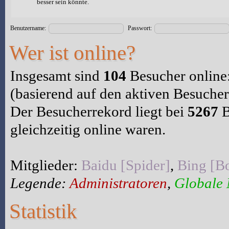
besser sein könnte.
Benutzername:
Passwort:
Wer ist online?
Insgesamt sind
104
Besucher online:
(basierend auf den aktiven Besucher
Der Besucherrekord liegt bei
5267
B
gleichzeitig online waren.
Mitglieder:
Baidu [Spider]
,
Bing [Bo
Legende:
Administratoren
,
Globale
Statistik