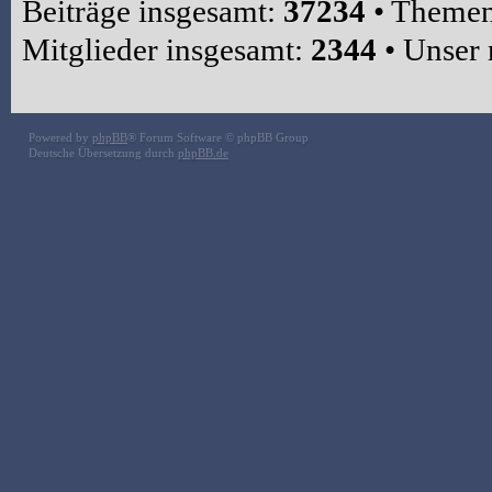
Beiträge insgesamt:
37234
• Themen
Mitglieder insgesamt:
2344
• Unser 
Powered by
phpBB
® Forum Software © phpBB Group
Deutsche Übersetzung durch
phpBB.de