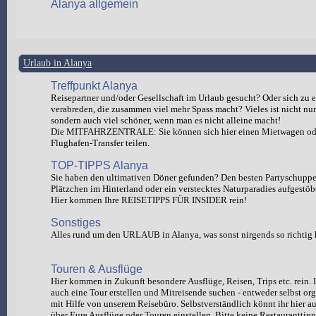
Alanya allgemein
Urlaub in Alanya
Treffpunkt Alanya
Reisepartner und/oder Gesellschaft im Urlaub gesucht? Oder sich zu e
verabreden, die zusammen viel mehr Spass macht? Vieles ist nicht nur 
sondern auch viel schöner, wenn man es nicht alleine macht!
Die MITFAHRZENTRALE: Sie können sich hier einen Mietwagen od
Flughafen-Transfer teilen.
TOP-TIPPS Alanya
Sie haben den ultimativen Döner gefunden? Den besten Partyschuppen
Plätzchen im Hinterland oder ein verstecktes Naturparadies aufgestöb
Hier kommen Ihre REISETIPPS FÜR INSIDER rein!
Sonstiges
Alles rund um den URLAUB in Alanya, was sonst nirgends so richtig 
Touren & Ausflüge
Hier kommen in Zukunft besondere Ausflüge, Reisen, Trips etc. rein. I
auch eine Tour erstellen und Mitreisende suchen - entweder selbst org
mit Hilfe von unserem Reisebüro. Selbstverständlich könnt ihr hie
über Eure Ausflüge oder Touren einstellen. Bitte keine Restauranttipp