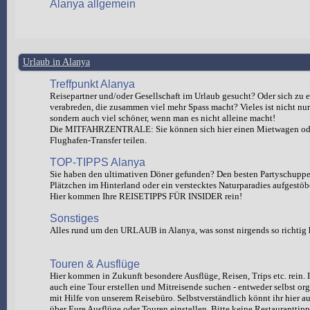
Alanya allgemein
Urlaub in Alanya
Treffpunkt Alanya
Reisepartner und/oder Gesellschaft im Urlaub gesucht? Oder sich zu e
verabreden, die zusammen viel mehr Spass macht? Vieles ist nicht nur 
sondern auch viel schöner, wenn man es nicht alleine macht!
Die MITFAHRZENTRALE: Sie können sich hier einen Mietwagen od
Flughafen-Transfer teilen.
TOP-TIPPS Alanya
Sie haben den ultimativen Döner gefunden? Den besten Partyschuppen
Plätzchen im Hinterland oder ein verstecktes Naturparadies aufgestöb
Hier kommen Ihre REISETIPPS FÜR INSIDER rein!
Sonstiges
Alles rund um den URLAUB in Alanya, was sonst nirgends so richtig 
Touren & Ausflüge
Hier kommen in Zukunft besondere Ausflüge, Reisen, Trips etc. rein. I
auch eine Tour erstellen und Mitreisende suchen - entweder selbst org
mit Hilfe von unserem Reisebüro. Selbstverständlich könnt ihr hie
über Eure Ausflüge oder Touren einstellen. Bitte keine Restauranttipp