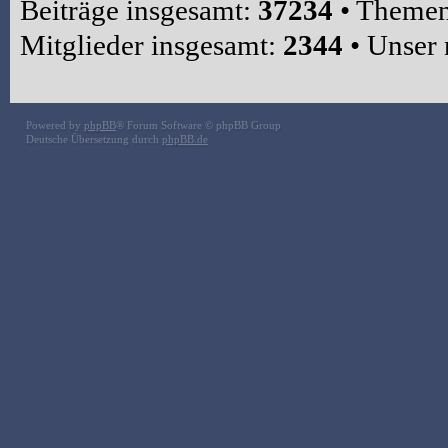
Beiträge insgesamt:
37234
• Themen
Mitglieder insgesamt:
2344
• Unser 
Powered by
phpBB
® Forum Software © phpBB Group
Deutsche Übersetzung durch
phpBB.de