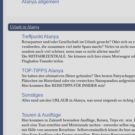
Alanya allgemein
Urlaub in Alanya
Treffpunkt Alanya
Reisepartner und/oder Gesellschaft im Urlaub gesucht? Oder sich zu e
verabreden, die zusammen viel mehr Spass macht? Vieles ist nicht nur 
sondern auch viel schöner, wenn man es nicht alleine macht!
Die MITFAHRZENTRALE: Sie können sich hier einen Mietwagen od
Flughafen-Transfer teilen.
TOP-TIPPS Alanya
Sie haben den ultimativen Döner gefunden? Den besten Partyschuppen
Plätzchen im Hinterland oder ein verstecktes Naturparadies aufgestöb
Hier kommen Ihre REISETIPPS FÜR INSIDER rein!
Sonstiges
Alles rund um den URLAUB in Alanya, was sonst nirgends so richtig 
Touren & Ausflüge
Hier kommen in Zukunft besondere Ausflüge, Reisen, Trips etc. rein. I
auch eine Tour erstellen und Mitreisende suchen - entweder selbst org
mit Hilfe von unserem Reisebüro. Selbstverständlich könnt ihr hie
über Eure Ausflüge oder Touren einstellen. Bitte keine Restauranttipp