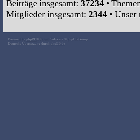
Beiträge insgesamt:
37234
• Themen
Mitglieder insgesamt:
2344
• Unser 
Powered by
phpBB
® Forum Software © phpBB Group
Deutsche Übersetzung durch
phpBB.de