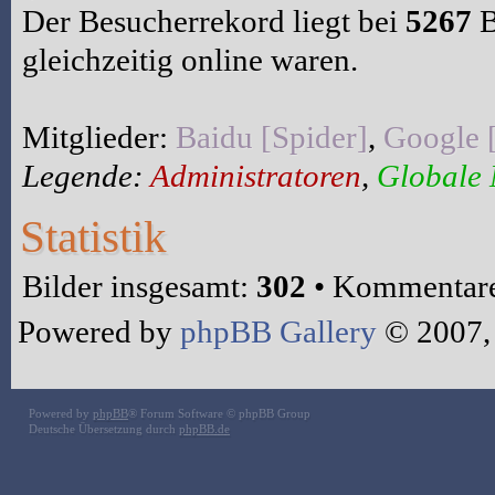
Der Besucherrekord liegt bei
5267
B
gleichzeitig online waren.
Mitglieder:
Baidu [Spider]
,
Google 
Legende:
Administratoren
,
Globale
Statistik
Bilder insgesamt:
302
• Kommentare
Powered by
phpBB Gallery
© 2007,
Powered by
phpBB
® Forum Software © phpBB Group
Deutsche Übersetzung durch
phpBB.de