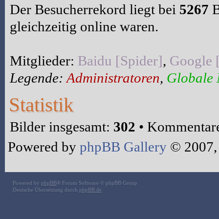
Der Besucherrekord liegt bei
5267
B
gleichzeitig online waren.
Mitglieder:
Baidu [Spider]
,
Google 
Legende:
Administratoren
,
Globale
Statistik
Bilder insgesamt:
302
• Kommentare
Powered by
phpBB Gallery
© 2007,
Powered by
phpBB
® Forum Software © phpBB Group
Deutsche Übersetzung durch
phpBB.de