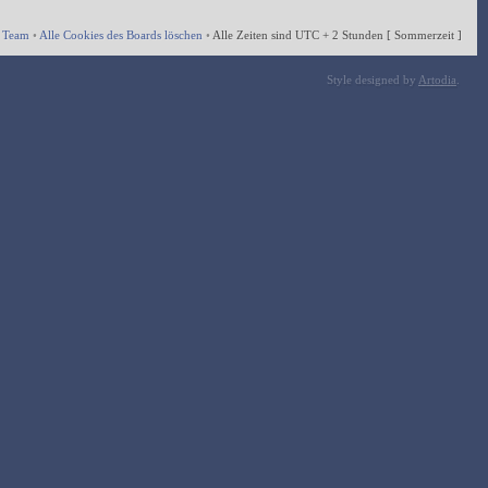
 Team
•
Alle Cookies des Boards löschen
•
Alle Zeiten sind UTC + 2 Stunden [ Sommerzeit ]
Style designed by
Artodia
.