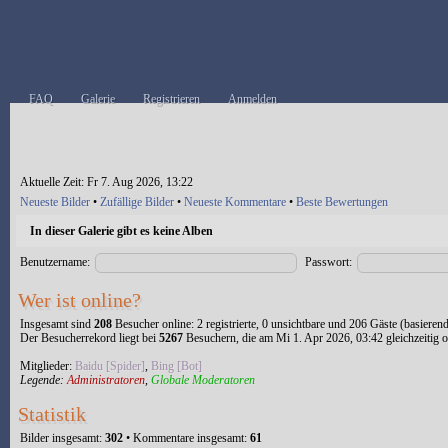
FAQ
Galerie
Registrieren
Anmelden
Aktuelle Zeit: Fr 7. Aug 2026, 13:22
Neueste Bilder
•
Zufällige Bilder
•
Neueste Kommentare
•
Beste Bewertungen
In dieser Galerie gibt es keine Alben
Benutzername:
Passwort:
Wer ist online?
Insgesamt sind
208
Besucher online: 2 registrierte, 0 unsichtbare und 206 Gäste (basieren
Der Besucherrekord liegt bei
5267
Besuchern, die am Mi 1. Apr 2026, 03:42 gleichzeitig o
Mitglieder:
Baidu [Spider]
,
Bing [Bot]
Legende:
Administratoren
,
Globale Moderatoren
Statistik
Bilder insgesamt:
302
• Kommentare insgesamt:
61