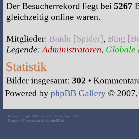
Der Besucherrekord liegt bei
5267
B
gleichzeitig online waren.
Mitglieder:
Baidu [Spider]
,
Bing [Bo
Legende:
Administratoren
,
Globale
Statistik
Bilder insgesamt:
302
• Kommentare
Powered by
phpBB Gallery
© 2007,
Powered by
phpBB
® Forum Software © phpBB Group
Deutsche Übersetzung durch
phpBB.de