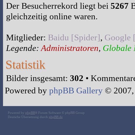
Der Besucherrekord liegt bei
5267
B
gleichzeitig online waren.
Mitglieder:
Baidu [Spider]
,
Google 
Legende:
Administratoren
,
Globale
Statistik
Bilder insgesamt:
302
• Kommentare
Powered by
phpBB Gallery
© 2007,
Powered by
phpBB
® Forum Software © phpBB Group
Deutsche Übersetzung durch
phpBB.de