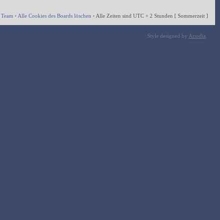
 Team
•
Alle Cookies des Boards löschen
•
Alle Zeiten sind UTC + 2 Stunden [ Sommerzeit ]
Style designed by
Artodia
.