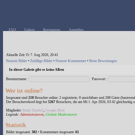
FAQ
Galerie
Registrieren
Anmelden
Aktuelle Zeit: Fr 7. Aug 2026, 20:41
Neueste Bilder
•
Zufällige Bilder
•
Neueste Kommentare
•
Beste Bewertungen
In dieser Galerie gibt es keine Alben
Benutzername:
Passwort:
Wer ist online?
Insgesamt sind
210
Besucher online: 2 registrierte, 0 unsichtbare und 208 Gäste (basieren
Der Besucherrekord liegt bei
5267
Besuchern, die am Mi 1. Apr 2026, 03:42 gleichzeitig o
Mitglieder:
Baidu [Spider]
,
Google [Bot]
Legende:
Administratoren
,
Globale Moderatoren
Statistik
Bilder insgesamt:
302
• Kommentare insgesamt:
61