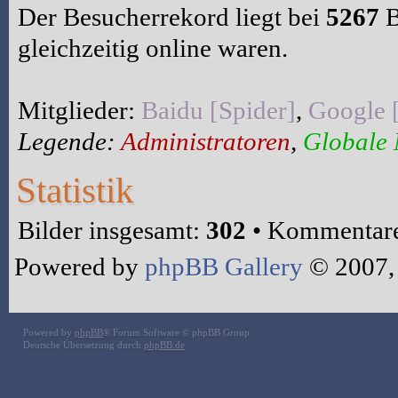
Der Besucherrekord liegt bei
5267
B
gleichzeitig online waren.
Mitglieder:
Baidu [Spider]
,
Google 
Legende:
Administratoren
,
Globale
Statistik
Bilder insgesamt:
302
• Kommentare
Powered by
phpBB Gallery
© 2007,
Powered by
phpBB
® Forum Software © phpBB Group
Deutsche Übersetzung durch
phpBB.de