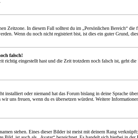
.
en Zeitzone. In diesem Fall solltest du im „Persönlichen Bereich“ die fü
den. Wenn du noch nicht registriert bist, ist dies ein guter Grund, dies 
och falsch!
 richtig eingestellt hast und die Zeit trotzdem noch falsch ist, geht di
t installiert oder niemand hat das Forum bislang in deine Sprache übers
würden wir uns freuen, wenn du es übersetzen würdest. Weitere Informa
amen stehen. Eines dieser Bilder ist meist mit deinem Rang verknüpft: 
 Bild, ist auch als „Avatar“ bezeichnet. Es handelt sich hierbei in de