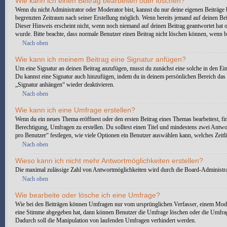
Wie kann ich einen Beitrag bearbeiten oder löschen?
Wenn du nicht Administrator oder Moderator bist, kannst du nur deine eigenen Beiträge b
begrenzten Zeitraum nach seiner Erstellung möglich. Wenn bereits jemand auf deinen Beit
Dieser Hinweis erscheint nicht, wenn noch niemand auf deinen Beitrag geantwortet hat ode
wurde. Bitte beachte, dass normale Benutzer einen Beitrag nicht löschen können, wenn b
Nach oben
Wie kann ich meinem Beitrag eine Signatur anfügen?
Um eine Signatur an deinen Beitrag anzufügen, musst du zunächst eine solche in den Ein
Du kannst eine Signatur auch hinzufügen, indem du in deinem persönlichen Bereich das 
„Signatur anhängen“ wieder deaktivieren.
Nach oben
Wie kann ich eine Umfrage erstellen?
Wenn du ein neues Thema eröffnest oder den ersten Beitrag eines Themas bearbeitest, fin
Berechtigung, Umfragen zu erstellen. Du solltest einen Titel und mindestens zwei Antwo
pro Benutzer“ festlegen, wie viele Optionen ein Benutzer auswählen kann, welches Zeitli
Nach oben
Wieso kann ich nicht mehr Antwortmöglichkeiten erstellen?
Die maximal zulässige Zahl von Antwortmöglichkeiten wird durch die Board-Administrati
Nach oben
Wie bearbeite oder lösche ich eine Umfrage?
Wie bei den Beiträgen können Umfragen nur vom ursprünglichen Verfasser, einem Moder
eine Stimme abgegeben hat, dann können Benutzer die Umfrage löschen oder die Umfrage
Dadurch soll die Manipulation von laufenden Umfragen verhindert werden.