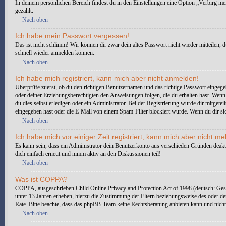
In deinem persönlichen Bereich findest du in den Einstellungen eine Option „Verbirg m
gezählt.
Nach oben
Ich habe mein Passwort vergessen!
Das ist nicht schlimm! Wir können dir zwar dein altes Passwort nicht wieder mitteilen,
schnell wieder anmelden können.
Nach oben
Ich habe mich registriert, kann mich aber nicht anmelden!
Überprüfe zuerst, ob du den richtigen Benutzernamen und das richtige Passwort eingeg
oder deiner Erziehungsberechtigten den Anweisungen folgen, die du erhalten hast. Wenn d
du dies selbst erledigen oder ein Administrator. Bei der Registrierung wurde dir mitgete
eingegeben hast oder die E-Mail von einem Spam-Filter blockiert wurde. Wenn du dir sic
Nach oben
Ich habe mich vor einiger Zeit registriert, kann mich aber nicht 
Es kann sein, dass ein Administrator dein Benutzerkonto aus verschieden Gründen deakti
dich einfach erneut und nimm aktiv an den Diskussionen teil!
Nach oben
Was ist COPPA?
COPPA, ausgeschrieben Child Online Privacy and Protection Act of 1998 (deutsch: Gese
unter 13 Jahren erheben, hierzu die Zustimmung der Eltern beziehungsweise des oder der E
Rate. Bitte beachte, dass das phpBB-Team keine Rechtsberatung anbieten kann und nicht d
Nach oben