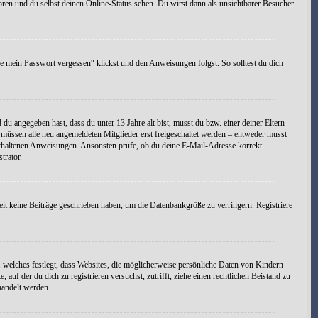
oren und du selbst deinen Online-Status sehen. Du wirst dann als unsichtbarer Besucher
be mein Passwort vergessen“ klickst und den Anweisungen folgst. So solltest du dich
d du angegeben hast, dass du unter 13 Jahre alt bist, musst du bzw. einer deiner Eltern
s müssen alle neu angemeldeten Mitglieder erst freigeschaltet werden – entweder musst
t enthaltenen Anweisungen. Ansonsten prüfe, ob du deine E-Mail-Adresse korrekt
trator.
eit keine Beiträge geschrieben haben, um die Datenbankgröße zu verringern. Registriere
 welches festlegt, dass Websites, die möglicherweise persönliche Daten von Kindern
uf der du dich zu registrieren versuchst, zutrifft, ziehe einen rechtlichen Beistand zu
handelt werden.