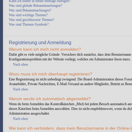
Kann ich Bilder in meine Beiträge einfügen?
Was sind globale Bekanntmachungen?
Was sind Bekanntmachungen?
Was sind wichtige Themen?
Was sind geschlossene Themen?
Was sind Themen-Symbole?
Registrierung und Anmeldung
Warum kann ich mich nicht anmelden?
Dafür gibt es viele mögliche Gründe. Versichere dich zunächst, dass dein Benutzername u
Konfigurationsproblem mit der Website vorliegt, welches ein Administrator lösen muss.
Nach oben
Wozu muss ich mich überhaupt registrieren?
Eine Registrierung ist nicht unbedingt zwingend. Die Board-Administration dieses Forums 
Avatarbilder, Private Nachrichten, E-Mail-Versand an andere Mitglieder, Beitritt zu Benut
Nach oben
Warum werde ich automatisch abgemeldet?
Wenn du beim Anmelden das Kontrollkästchen „Mich bei jedem Besuch automatisch anmeld
dieses Kästchen beim Anmelden auswählen. Dies ist nicht empfehlenswert, wenn du dich 
Administration ausgeschaltet.
Nach oben
Wie kann ich verhindern, dass mein Benutzername in der Online-L