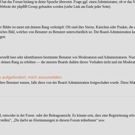
 hat das Forum bislang in deine Sprache übersetzt. Frage ggf. einen Administrator, ob er das Spr
r Website der phpBB Group gefunden werden (siehe Link am Ende jeder Seite).
r Bilder ist meist mit deinem Rang verknüpft: Oft sind dies Sterne, Kästchen oder Punkte, die
rsönliches Bild, welches von Benutzer zu Benutzer unterschiedlich ist. Die Board-Administrati
agen.
erstellt hast oder identifizieren bestimmte Benutzer wie Moderatoren und Administratoren. Nor
um deinen Rang zu erhöhen — die meisten Boards dulden dieses Verhalten nicht und ein Modera
h aufgefordert, mich anzumelden.
andere Benutzer nutzen, falls diese von der Board-Administration freigeschaltet wurde. Diese
ntweder in der Foren- oder der Beitragsansicht. Es könnte sein, dass eine Registrierung erfor
erstellen“, „Du darfst an Abstimmungen in diesem Forum teilnehmen“ usw.