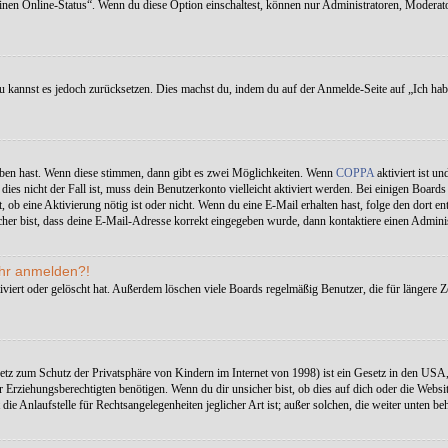
einen Online-Status“. Wenn du diese Option einschaltest, können nur Administratoren, Moderat
 du kannst es jedoch zurücksetzen. Dies machst du, indem du auf der Anmelde-Seite auf „Ich ha
eben hast. Wenn diese stimmen, dann gibt es zwei Möglichkeiten. Wenn
COPPA
aktiviert ist un
ies nicht der Fall ist, muss dein Benutzerkonto vielleicht aktiviert werden. Bei einigen Board
ilt, ob eine Aktivierung nötig ist oder nicht. Wenn du eine E-Mail erhalten hast, folge den dor
her bist, dass deine E-Mail-Adresse korrekt eingegeben wurde, dann kontaktiere einen Adminis
mehr anmelden?!
viert oder gelöscht hat. Außerdem löschen viele Boards regelmäßig Benutzer, die für längere Z
tz zum Schutz der Privatsphäre von Kindern im Internet von 1998) ist ein Gesetz in den USA,
rziehungsberechtigten benötigen. Wenn du dir unsicher bist, ob dies auf dich oder die Website, a
ie Anlaufstelle für Rechtsangelegenheiten jeglicher Art ist; außer solchen, die weiter unten be