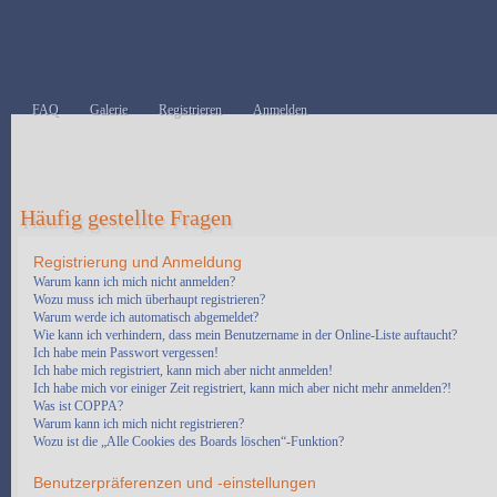
FAQ
Galerie
Registrieren
Anmelden
Häufig gestellte Fragen
Registrierung und Anmeldung
Warum kann ich mich nicht anmelden?
Wozu muss ich mich überhaupt registrieren?
Warum werde ich automatisch abgemeldet?
Wie kann ich verhindern, dass mein Benutzername in der Online-Liste auftaucht?
Ich habe mein Passwort vergessen!
Ich habe mich registriert, kann mich aber nicht anmelden!
Ich habe mich vor einiger Zeit registriert, kann mich aber nicht mehr anmelden?!
Was ist COPPA?
Warum kann ich mich nicht registrieren?
Wozu ist die „Alle Cookies des Boards löschen“-Funktion?
Benutzerpräferenzen und -einstellungen