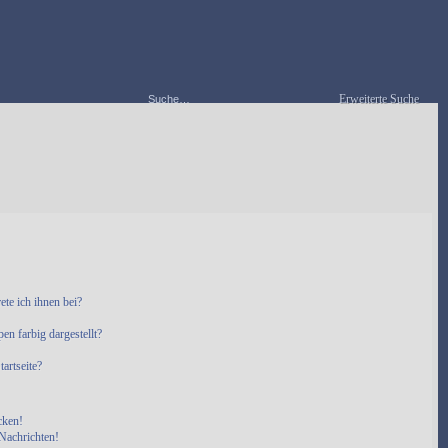
Erweiterte Suche
ete ich ihnen bei?
n farbig dargestellt?
artseite?
cken!
Nachrichten!