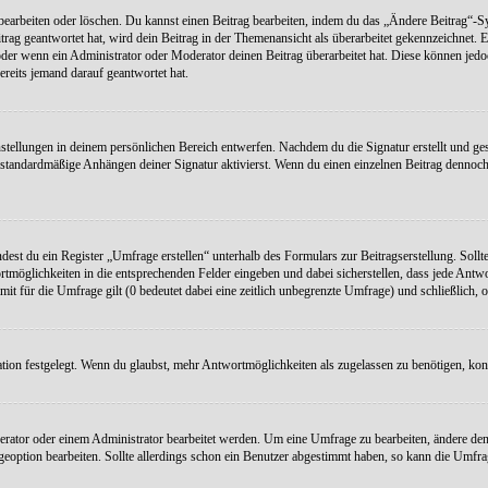
earbeiten oder löschen. Du kannst einen Beitrag bearbeiten, indem du das „Ändere Beitrag“-Sym
rag geantwortet hat, wird dein Beitrag in der Themenansicht als überarbeitet gekennzeichnet. E
r wenn ein Administrator oder Moderator deinen Beitrag überarbeitet hat. Diese können jedoch, 
ereits jemand darauf geantwortet hat.
stellungen in deinem persönlichen Bereich entwerfen. Nachdem du die Signatur erstellt und ges
standardmäßige Anhängen deiner Signatur aktivierst. Wenn du einen einzelnen Beitrag dennoch 
dest du ein Register „Umfrage erstellen“ unterhalb des Formulars zur Beitragserstellung. Sollte
rtmöglichkeiten in die entsprechenden Felder eingeben und dabei sicherstellen, dass jede Antw
mit für die Umfrage gilt (0 bedeutet dabei eine zeitlich unbegrenzte Umfrage) und schließlich,
on festgelegt. Wenn du glaubst, mehr Antwortmöglichkeiten als zugelassen zu benötigen, konta
ator oder einem Administrator bearbeitet werden. Um eine Umfrage zu bearbeiten, ändere den
option bearbeiten. Sollte allerdings schon ein Benutzer abgestimmt haben, so kann die Umfr