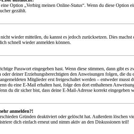
n eine Option „Verbirg meinen Online-Status“. Wenn du diese Option ei
ucher gezählt.
 nicht wieder mitteilen, du kannst es jedoch zurücksetzen. Dies machs
 dich schnell wieder anmelden können.
richtige Passwort eingegeben hast. Wenn diese stimmen, dann gibt es
ern oder deiner Erziehungsberechtigten den Anweisungen folgen, die du e
 angemeldeten Mitglieder erst freigeschaltet werden – entweder musst du
. Wenn du eine E-Mail erhalten hast, folge den dort enthaltenen Anweis
nn du dir sicher bist, dass deine E-Mail-Adresse korrekt eingegeben w
t mehr anmelden?!
rschieden Gründen deaktiviert oder gelöscht hat. Außerdem löschen vie
triere dich einfach erneut und nimm aktiv an den Diskussionen teil!