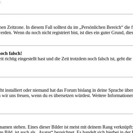
.
en Zeitzone. In diesem Fall solltest du im „Persönlichen Bereich“ die fü
den. Wenn du noch nicht registriert bist, ist dies ein guter Grund, dies 
och falsch!
 richtig eingestellt hast und die Zeit trotzdem noch falsch ist, geht di
t installiert oder niemand hat das Forum bislang in deine Sprache übers
würden wir uns freuen, wenn du es übersetzen würdest. Weitere Informa
amen stehen. Eines dieser Bilder ist meist mit deinem Rang verknüpft: 
 Bild, ist auch als „Avatar“ bezeichnet. Es handelt sich hierbei in de