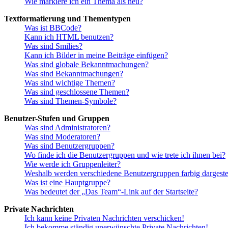
Wie markiere ich ein Thema als neu?
Textformatierung und Thementypen
Was ist BBCode?
Kann ich HTML benutzen?
Was sind Smilies?
Kann ich Bilder in meine Beiträge einfügen?
Was sind globale Bekanntmachungen?
Was sind Bekanntmachungen?
Was sind wichtige Themen?
Was sind geschlossene Themen?
Was sind Themen-Symbole?
Benutzer-Stufen und Gruppen
Was sind Administratoren?
Was sind Moderatoren?
Was sind Benutzergruppen?
Wo finde ich die Benutzergruppen und wie trete ich ihnen bei?
Wie werde ich Gruppenleiter?
Weshalb werden verschiedene Benutzergruppen farbig dargestel
Was ist eine Hauptgruppe?
Was bedeutet der „Das Team“-Link auf der Startseite?
Private Nachrichten
Ich kann keine Privaten Nachrichten verschicken!
Ich bekomme ständig unerwünschte Private Nachrichten!