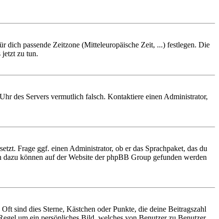
r dich passende Zeitzone (Mitteleuropäische Zeit, ...) festlegen. Die
jetzt zu tun.
e Uhr des Servers vermutlich falsch. Kontaktiere einen Administrator,
etzt. Frage ggf. einen Administrator, ob er das Sprachpaket, das du
tionen dazu können auf der Website der phpBB Group gefunden werden
Oft sind dies Sterne, Kästchen oder Punkte, die deine Beitragszahl
r Regel um ein persönliches Bild, welches von Benutzer zu Benutzer